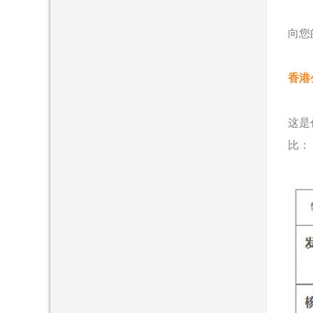
向您
香港
这是
比：