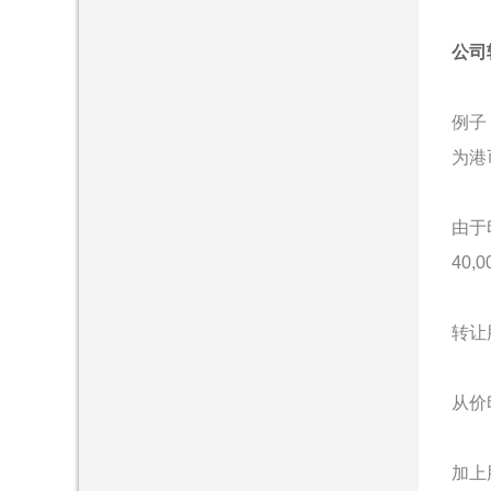
公司
例子
为港币
由于
40,
转让股
从价印
加上股