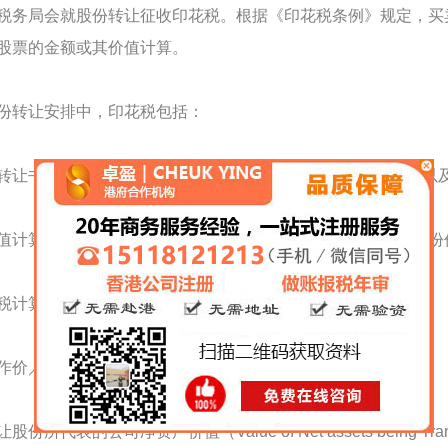
税务局会就股份转让征收印花税。根据《印花税条例》规定，买
股票的金额或其价值计算。
份转让安排中，印花税包括：
让书（Instrument of Transfer）定额费用：每份港币 5 元；以
值计算的从价印花税：股份转让时，买卖双方一般需分别就股份价值缴
税计算基础会以下两者之较高者厘定：
价／对价（Consideration）；及
股份所代表的公司净资产价值（Value of Net assets being Trans